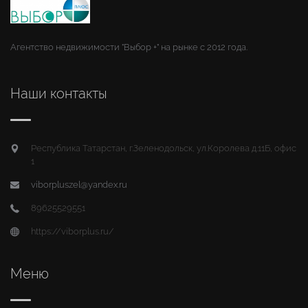
Агентство недвижимости "Выбор +" на рынке с 2012 года.
Наши контакты
Республика Татарстан, г.Зеленодольск, ул.Королева д.11Б, офис
1
viborpluszel@yandex.ru
89625529551
https://viborplus.ru/
Меню