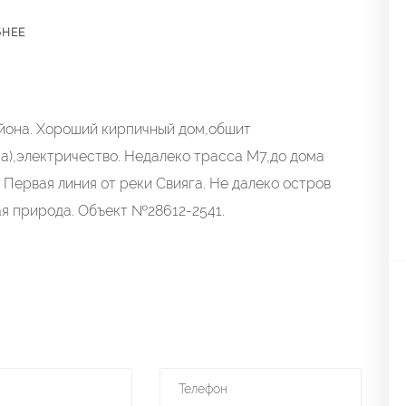
БНЕЕ
йона. Хороший кирпичный дом,обшит
на),электричество. Недалеко трасса М7,до дома
 Первая линия от реки Свияга. Не далеко остров
я природа. Объект №28612-2541.