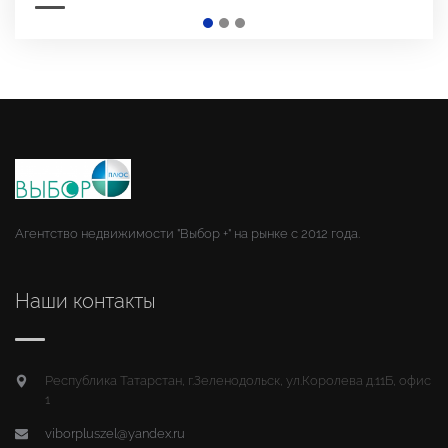
Агентство недвижимости "Выбор +" на рынке с 2012 года.
Наши контакты
Республика Татарстан, г.Зеленодольск, ул.Королева д.11Б, офис
1
viborpluszel@yandex.ru