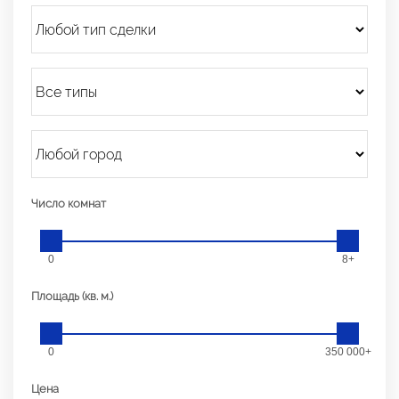
Число комнат
0
8+
Площадь (кв. м.)
0
350 000+
Цена