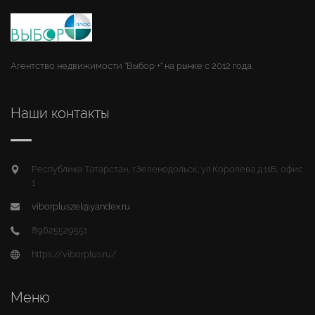
Агентство недвижимости "Выбор +" на рынке с 2012 года.
Наши контакты
Республика Татарстан, г.Зеленодольск, ул.Королева д.11Б, офис
1
viborpluszel@yandex.ru
89625529551
https://viborplus.ru/
Меню