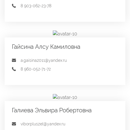
8 903-062-23-78
Гайсина Алсу Камиловна
a.gaisina2011@yandex.ru
8 960-052-71-72
Галиева Эльвира Робертовна
viborpluszel@yandex.ru