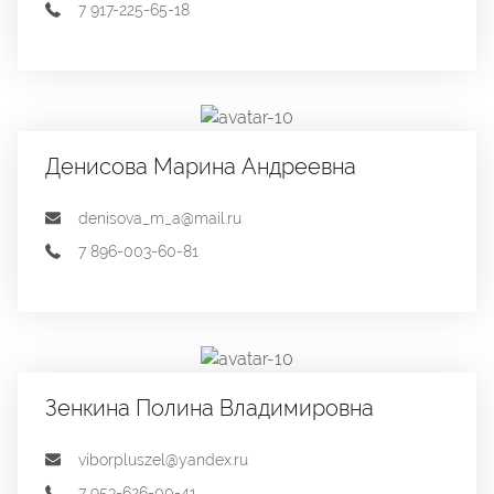
7 917-225-65-18
Денисова Марина Андреевна
denisova_m_a@mail.ru
7 896-003-60-81
Зенкина Полина Владимировна
viborpluszel@yandex.ru
7 953-626-00-41