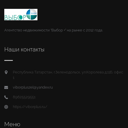
Агентство недвижимости "Выбор +" на рынке с 2012 года.
Наши контакты
Республика Татарстан, г.Зеленодольск, ул.Королева д.11Б, офис
1
viborpluszel@yandex.ru
89625529551
https://viborplus.ru/
Меню