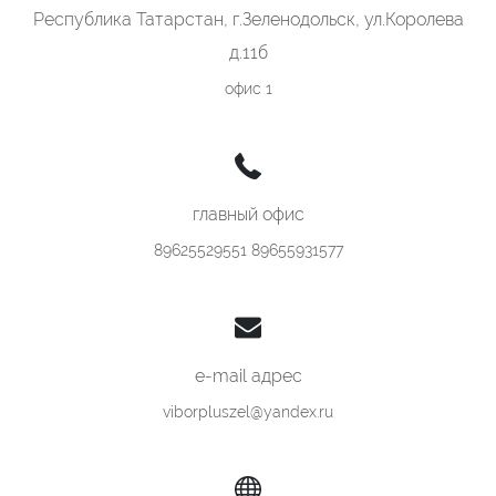
Республика Татарстан, г.Зеленодольск, ул.Королева
д.11б
офис 1
главный офис
89625529551 89655931577
e-mail адрес
viborpluszel@yandex.ru