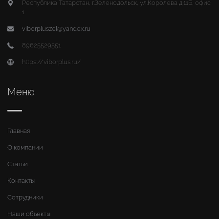
Республика Татарстан, г.Зеленодольск, ул.Королева д.11Б, офис
1
viborpluszel@yandex.ru
89625529551
https://viborplus.ru/
Меню
Главная
О компании
Статьи
Контакты
Сотрудники
Наши объекты