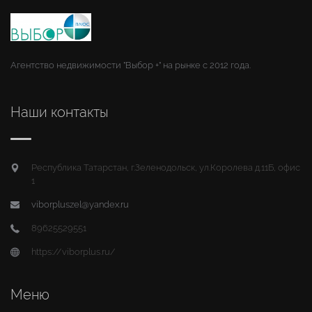
Агентство недвижимости "Выбор +" на рынке с 2012 года.
Наши контакты
Республика Татарстан, г.Зеленодольск, ул.Королева д.11Б, офис
1
viborpluszel@yandex.ru
89625529551
https://viborplus.ru/
Меню