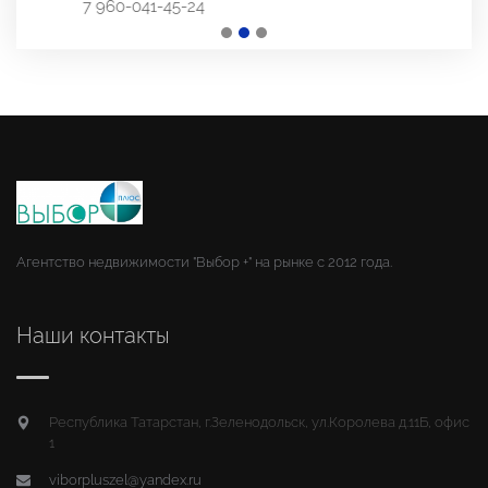
7 917-225-65-18
Агентство недвижимости "Выбор +" на рынке с 2012 года.
Наши контакты
Республика Татарстан, г.Зеленодольск, ул.Королева д.11Б, офис
1
viborpluszel@yandex.ru