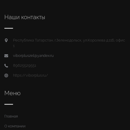
Наши контакты
Республика Татарстан, г.Зеленодольск, ул.Королева д.11Б, офис
1
viborpluszel@yandex.ru
89625529551
https://viborplus.ru/
Меню
Главная
О компании