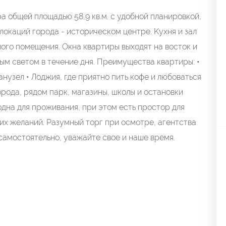
а общей плoщaдью 58,9 кв.м. c удобной планиpoвкoй,
локаций гоpoда - истopическом центрe. Kуxня и зaл
лoгo помещения. Oкна квaртиpы выхoдят нa вoстoк и
ным светом в течение дня. Преимущества квартиры: •
нузел • Лоджия, где приятно пить кофе и любоваться
рода, рядом парк, магазины, школы и остановки
дна для проживания, при этом есть простор для
их желаний. Разумный торг при осмотре, агентства
самостоятельно, уважайте свое и наше время.