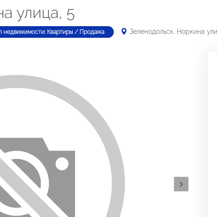
а улица, 5
Зеленодольск, Норкина ули
п недвижимости: Квартиры / Продажа