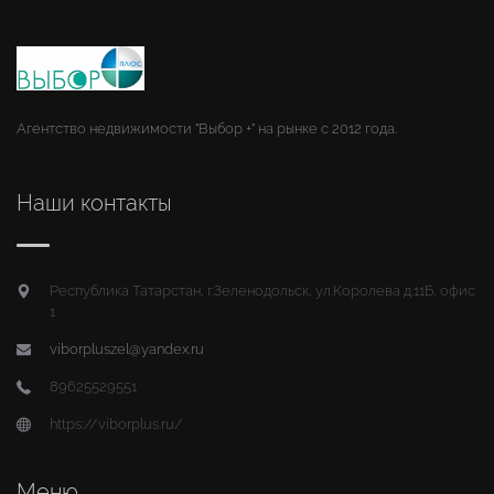
Агентство недвижимости "Выбор +" на рынке с 2012 года.
Наши контакты
Республика Татарстан, г.Зеленодольск, ул.Королева д.11Б, офис
1
viborpluszel@yandex.ru
89625529551
https://viborplus.ru/
Меню