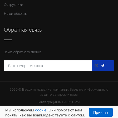
Сотрудники
Наши объекты
Обратная связь
Заказ обратного звонка
2026 ©
Введите название компании
. Введите информацию о
защите авторских прав
Интеграция
INTRUM CRM
Мы используем
cookie
. Они помогают нам
Принять
понять, как вы взаимодействуете с сайтом.