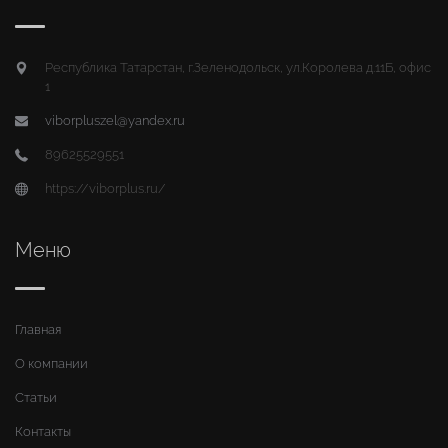
Республика Татарстан, г.Зеленодольск, ул.Королева д.11Б, офис
1
viborpluszel@yandex.ru
89625529551
https://viborplus.ru/
Меню
Главная
О компании
Статьи
Контакты