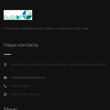
Агентство недвижимости "Выбор +" на рынке с 2012 года.
Наши контакты
Республика Татарстан, г.Зеленодольск, ул.Королева д.11Б, офис
1
viborpluszel@yandex.ru
89625529551
https://viborplus.ru/
Меню