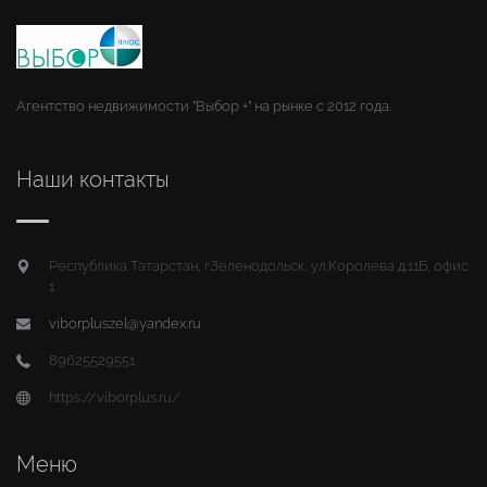
Агентство недвижимости "Выбор +" на рынке с 2012 года.
Наши контакты
Республика Татарстан, г.Зеленодольск, ул.Королева д.11Б, офис
1
viborpluszel@yandex.ru
89625529551
https://viborplus.ru/
Меню