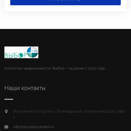
Агентство недвижимости "Выбор +" на рынке с 2012 года.
Наши контакты
Республика Татарстан, г.Зеленодольск, ул.Королева д.11Б, офис
1
viborpluszel@yandex.ru