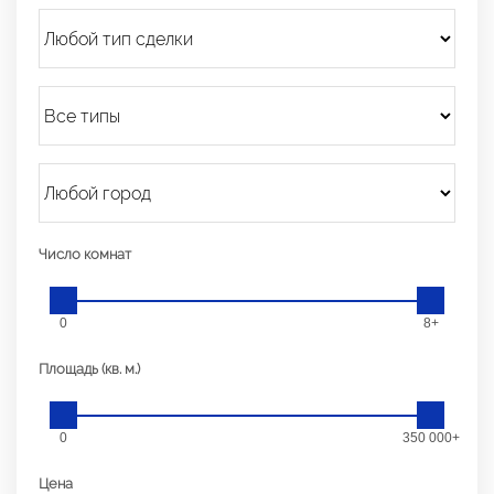
Число комнат
0
8+
Площадь (кв. м.)
0
350 000+
Цена