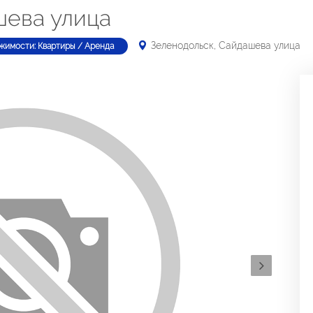
шева улица
Зеленодольск, Сайдашева улица
жимости: Квартиры / Аренда