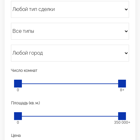
Число комнат
0
8+
Площадь (кв. м.)
0
350 000+
Цена