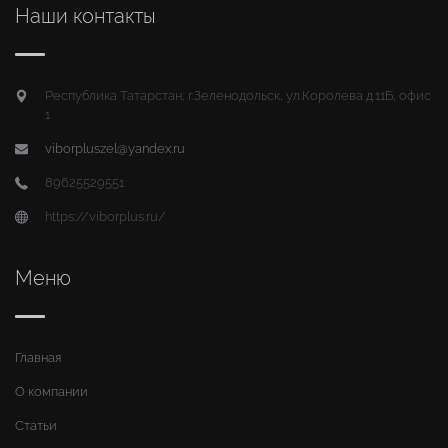
Наши контакты
Республика Татарстан, г.Зеленодольск, ул.Королева д.11Б, офис
1
viborpluszel@yandex.ru
89625529551
https://viborplus.ru/
Меню
Главная
О компании
Статьи