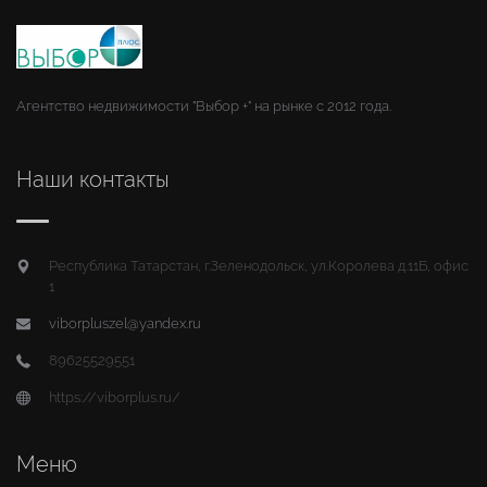
Агентство недвижимости "Выбор +" на рынке с 2012 года.
Наши контакты
Республика Татарстан, г.Зеленодольск, ул.Королева д.11Б, офис
1
viborpluszel@yandex.ru
89625529551
https://viborplus.ru/
Меню