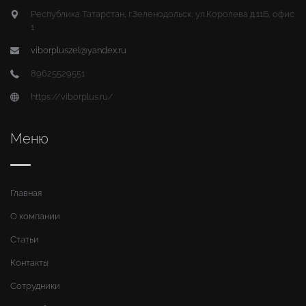
Республика Татарстан, г.Зеленодольск, ул.Королева д.11Б, офис
1
viborpluszel@yandex.ru
89625529551
https://viborplus.ru/
Меню
Главная
О компании
Статьи
Контакты
Сотрудники