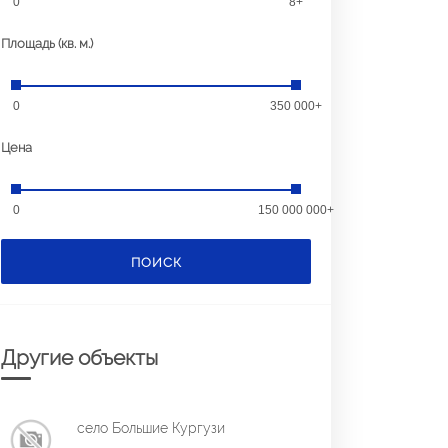
0
8+
Площадь (кв. м.)
0
350 000+
Цена
0
150 000 000+
ПОИСК
Другие объекты
село Большие Кургузи