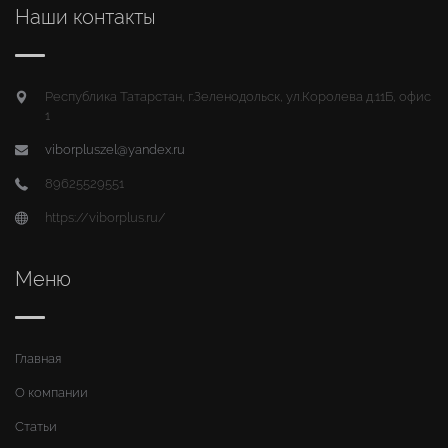
Наши контакты
Республика Татарстан, г.Зеленодольск, ул.Королева д.11Б, офис
1
viborpluszel@yandex.ru
89625529551
https://viborplus.ru/
Меню
Главная
О компании
Статьи