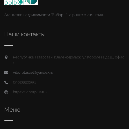
Агентство недвижимости "Выбор +" на рынке с 2012 года.
Наши контакты
Республика Татарстан, г.Зеленодольск, ул.Королева д.11Б, офис
1
viborpluszel@yandex.ru
89625529551
https://viborplus.ru/
Меню