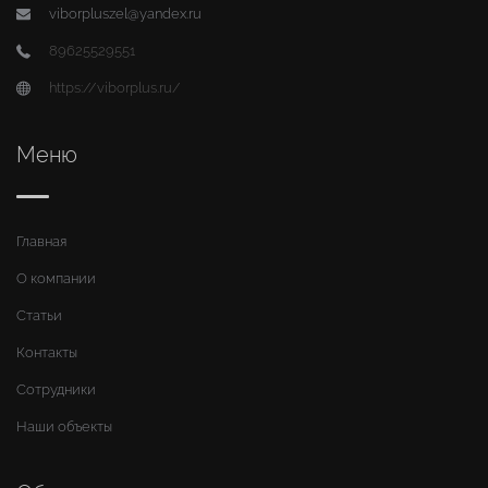
viborpluszel@yandex.ru
89625529551
https://viborplus.ru/
Меню
Главная
О компании
Статьи
Контакты
Сотрудники
Наши объекты