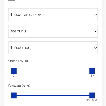
Число комнат
0
8+
Площадь (кв. м.)
0
350 000+