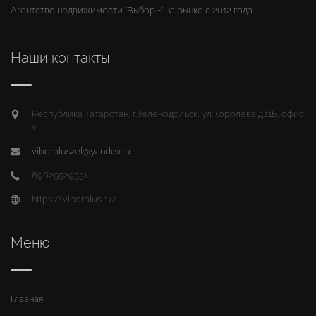
Агентство недвижимости "Выбор +" на рынке с 2012 года.
Наши контакты
Республика Татарстан, г.Зеленодольск, ул.Королева д.11Б, офис
1
viborpluszel@yandex.ru
89625529551
https://viborplus.ru/
Меню
Главная