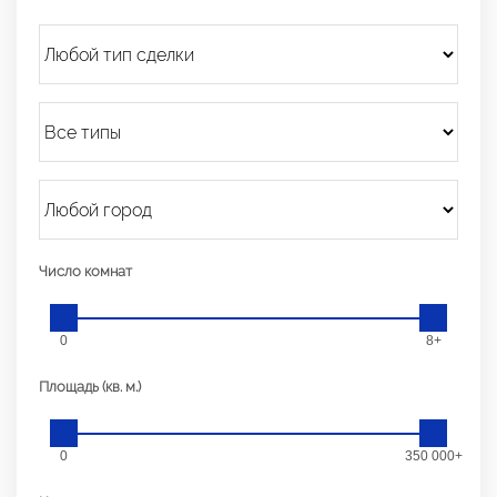
Число комнат
0
8+
Площадь (кв. м.)
0
350 000+