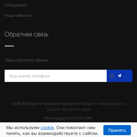
Сотрудники
Наши объекты
Обратная связь
Заказ обратного звонка
2026 ©
Введите название компании
. Введите информацию о
защите авторских прав
Интеграция
INTRUM CRM
Мы используем
cookie
. Они помогают нам
Принять
понять, как вы взаимодействуете с сайтом.