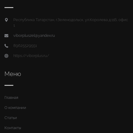
Республика Татарстан, г.Зеленодольск, ул.Королева д.11Б, офис
1
viborpluszel@yandex.ru
89625529551
https://viborplus.ru/
Меню
Главная
О компании
Статьи
Контакты