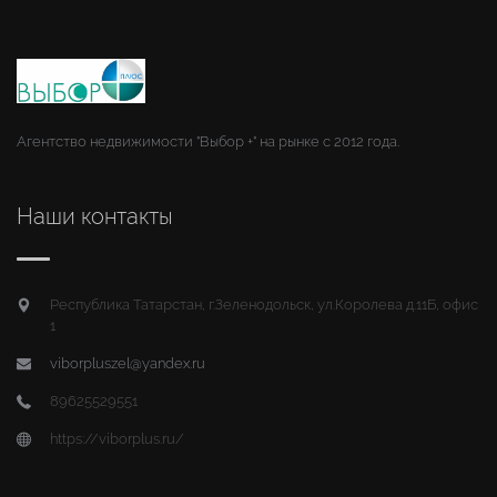
Агентство недвижимости "Выбор +" на рынке с 2012 года.
Наши контакты
Республика Татарстан, г.Зеленодольск, ул.Королева д.11Б, офис
1
viborpluszel@yandex.ru
89625529551
https://viborplus.ru/