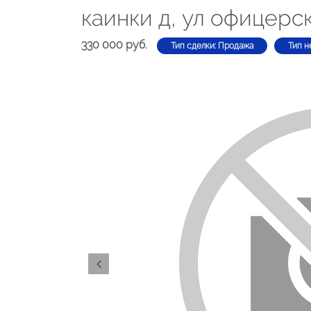
каинки д, ул офицерс
330 000 руб.
Тип сделки: Продажа
Тип н