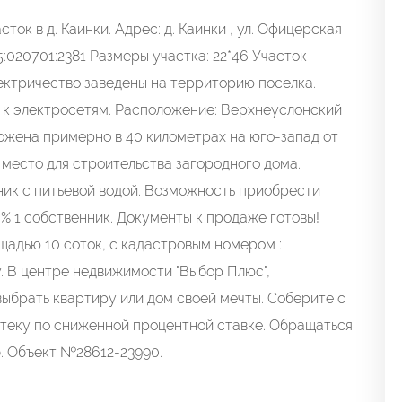
к в д. Каинки. Адрес: д. Каинки , ул. Офицерская
5:020701:2381 Размеры участка: 22*46 Участок
лектричество заведены на территорию поселка.
 к электросетям. Расположение: Верхнеуслонский
ложена примерно в 40 километрах на юго-запад от
 место для строительства загородного дома.
ник с питьевой водой. Возможность приобрести
6% 1 собственник. Документы к продаже готовы!
дью 10 соток, с кадастровым номером :
у. В центре недвижимости "Выбор Плюс",
ыбрать квартиру или дом своей мечты. Соберите с
теку по сниженной процентной ставке. Обращаться
 б. Объект №28612-23990.