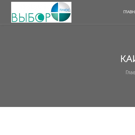
ГЛАВН
КА
Гла