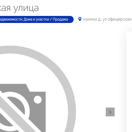
кая улица
каинки д, ул офицерская
едвижимости: Дома и участки / Продажа