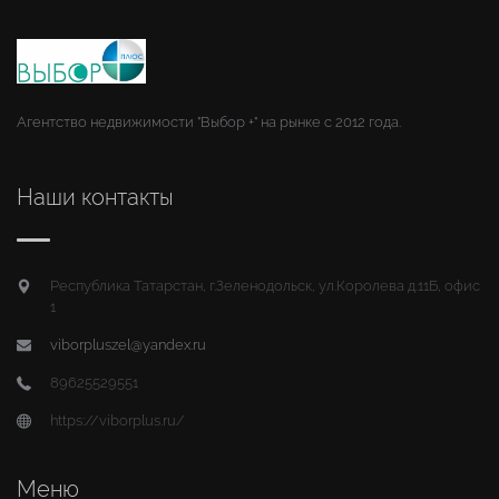
Агентство недвижимости "Выбор +" на рынке с 2012 года.
Наши контакты
Республика Татарстан, г.Зеленодольск, ул.Королева д.11Б, офис
1
viborpluszel@yandex.ru
89625529551
https://viborplus.ru/
Меню