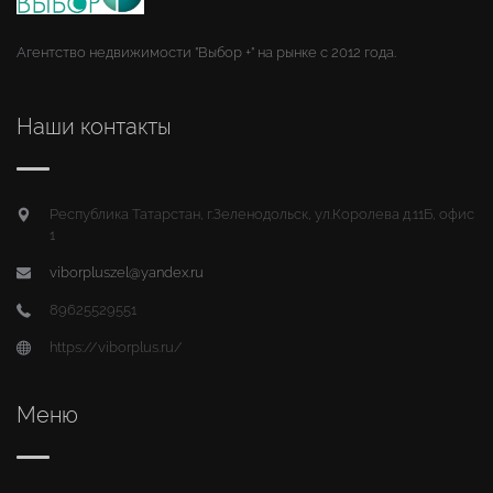
Агентство недвижимости "Выбор +" на рынке с 2012 года.
Наши контакты
Республика Татарстан, г.Зеленодольск, ул.Королева д.11Б, офис
1
viborpluszel@yandex.ru
89625529551
https://viborplus.ru/
Меню