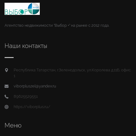
Агентство недвижимости "Выбор +" на рынке с 2012 года.
Наши контакты
Республика Татарстан, г.Зеленодольск, ул.Королева д.11Б, офис
1
viborpluszel@yandex.ru
89625529551
https://viborplus.ru/
Меню