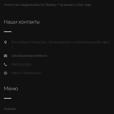
Агентство недвижимости "Выбор +" на рынке с 2012 года.
Наши контакты
Республика Татарстан, г.Зеленодольск, ул.Королева д.11Б, офис
1
viborpluszel@yandex.ru
89625529551
https://viborplus.ru/
Меню
Главная