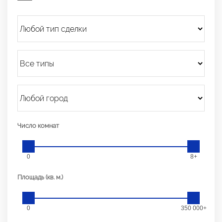
Число комнат
0
8+
Площадь (кв. м.)
0
350 000+