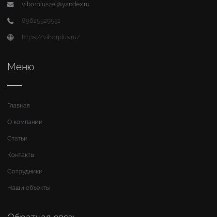
viborpluszel@yandex.ru
89625529551
https://viborplus.ru/
Меню
Главная
О компании
Статьи
Контакты
Сотрудники
Наши объекты