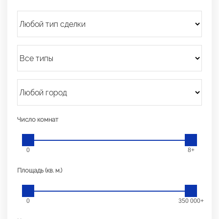
Число комнат
0
8+
Площадь (кв. м.)
0
350 000+