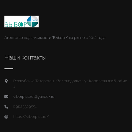
Агентство недвижимости "Выбор +" на рынке с 2012 года.
Наши контакты
Республика Татарстан, г.Зеленодольск, ул.Королева д.11Б, офис
1
viborpluszel@yandex.ru
89625529551
https://viborplus.ru/