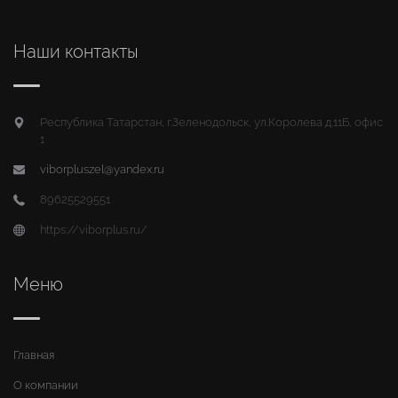
Наши контакты
Республика Татарстан, г.Зеленодольск, ул.Королева д.11Б, офис
1
viborpluszel@yandex.ru
89625529551
https://viborplus.ru/
Меню
Главная
О компании