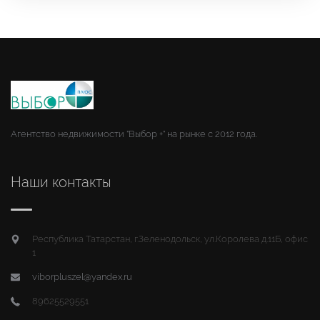
Агентство недвижимости "Выбор +" на рынке с 2012 года.
Наши контакты
Республика Татарстан, г.Зеленодольск, ул.Королева д.11Б, офис
1
viborpluszel@yandex.ru
89625529551