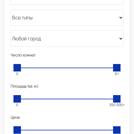
Число комнат
0
8+
Площадь (кв. м.)
0
350 000+
Цена