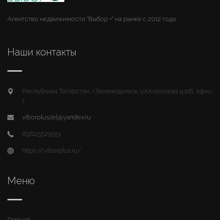
Агентство недвижимости "Выбор +" на рынке с 2012 года.
Наши контакты
Республика Татарстан, г.Зеленодольск, ул.Королева д.11Б, офис
1
viborpluszel@yandex.ru
89625529551
https://viborplus.ru/
Меню
Главная