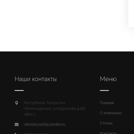
Наши контакты
Меню
Республика Татарстан,
Главная
г.Зеленодольск, ул.Королева д.11Б,
О компании
офис 1
Статьи
viborpluszel@yandex.ru
Контакты