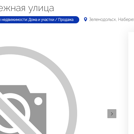
ежная улица
Зеленодольск, Набере
п недвижимости: Дома и участки / Продажа