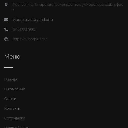
Республика Татарстан, г.Зеленодольск, ул.Королева д.11Б, офис
1
viborpluszel@yandex.ru
89625529551
https://viborplus.ru/
Меню
Главная
О компании
Статьи
Контакты
Сотрудники
Наши объекты