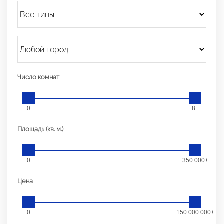
Число комнат
0
8+
Площадь (кв. м.)
0
350 000+
Цена
0
150 000 000+