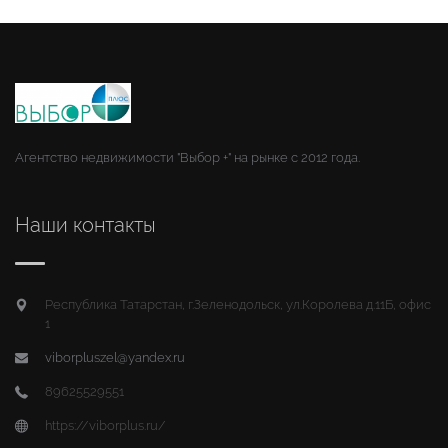
Агентство недвижимости "Выбор +" на рынке с 2012 года.
Наши контакты
Республика Татарстан, г.Зеленодольск, ул.Королева д.11Б, офис
1
viborpluszel@yandex.ru
89625529551
https://viborplus.ru/