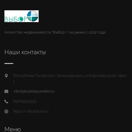
Агентство недвижимости "Выбор +" на рынке с 2012 года.
Наши контакты
Республика Татарстан, г.Зеленодольск, ул.Королева д.11Б, офис
1
viborpluszel@yandex.ru
89625529551
https://viborplus.ru/
Меню