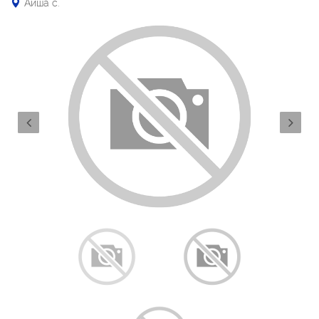
Айша с.