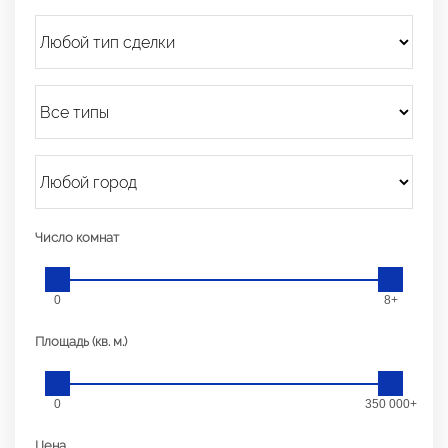
Число комнат
0
8+
Площадь (кв. м.)
0
350 000+
Цена