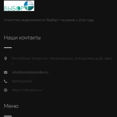
Агентство недвижимости "Выбор +" на рынке с 2012 года.
Наши контакты
Республика Татарстан, г.Зеленодольск, ул.Королева д.11Б, офис
1
viborpluszel@yandex.ru
89625529551
https://viborplus.ru/
Меню