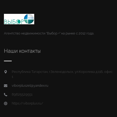
Агентство недвижимости "Выбор +" на рынке с 2012 года.
Наши контакты
Республика Татарстан, г.Зеленодольск, ул.Королева д.11Б, офис
1
viborpluszel@yandex.ru
89625529551
https://viborplus.ru/