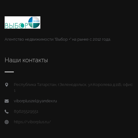
Агентство недвижимости "Выбор +" на рынке с 2012 года.
Наши контакты
Республика Татарстан, г.Зеленодольск, ул.Королева д.11Б, офис
1
viborpluszel@yandex.ru
89625529551
https://viborplus.ru/