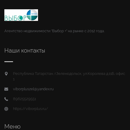
Агентство недвижимости "Выбор +" на рынке с 2012 года.
Наши контакты
Республика Татарстан, г.Зеленодольск, ул.Королева д.11Б, офис
1
viborpluszel@yandex.ru
89625529551
https://viborplus.ru/
Меню