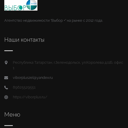
Агентство недвижимости "Выбор +" на рынке с 2012 года.
Наши контакты
Республика Татарстан, г.Зеленодольск, ул.Королева д.11Б, офис
1
viborpluszel@yandex.ru
89625529551
https://viborplus.ru/
Меню