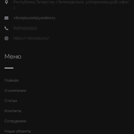
Республика Татарстан, г.Зеленодольск, ул.Королева д.11Б, офис
1
viborpluszel@yandex.ru
89625529551
https://viborplus.ru/
Меню
Главная
О компании
Статьи
Контакты
Сотрудники
Наши объекты